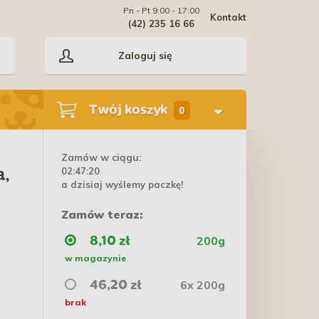
Pn - Pt 9:00 - 17:00
Kontakt
(42) 235 16 66
Zaloguj się
Twój koszyk
0
Zamów w ciągu:
02:47:20
a,
a dzisiaj wyślemy paczkę!
Zamów teraz:
200g
8,10 zł
w magazynie
6x 200g
46,20 zł
brak