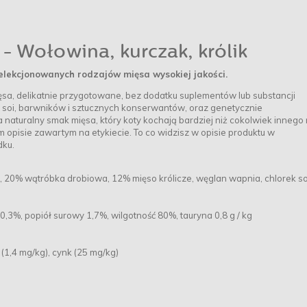
 Wołowina, kurczak, królik
lekcjonowanych rodzajów mięsa wysokiej jakości.
ęsa, delikatnie przygotowane, bez dodatku suplementów lub substancji
soi, barwników i sztucznych konserwantów, oraz genetycznie
uralny smak mięsa, który koty kochają bardziej niż cokolwiek innego
 opisie zawartym na etykiecie. To co widzisz w opisie produktu w
dku.
), 20% wątróbka drobiowa, 12% mięso królicze, węglan wapnia, chlorek s
,3%, popiół surowy 1,7%, wilgotność 80%, tauryna 0,8 g / kg
 (1,4 mg/kg), cynk (25 mg/kg)