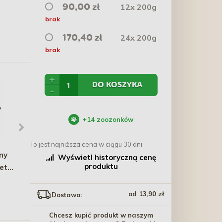
12x 200g
90,00 zł
brak
24x 200g
170,40 zł
brak
+
DO KOSZYKA
-
+
14
zoozonków
To jest najniższa cena w ciągu 30 dni
ny
WIEJSKA ZAGRODA PIES
NATURAL-VIT Sianko dla
Wyświetl historyczną cenę
produktu
ety
Przysmaki Suszone Kąski
gryzoni z szałwią 300g
Wołowe 100g
16,00 zł
10,10 zł
od 13,90 zł
Dostawa:
Chcesz kupić produkt w naszym