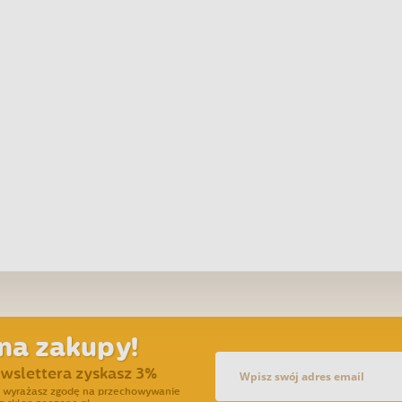
na zakupy!
ewslettera zyskasz 3%
ra wyrażasz zgodę na przechowywanie