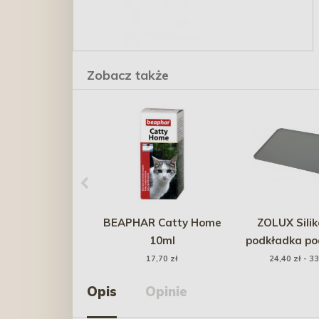
Zobacz także
BEAPHAR Catty Home
ZOLUX Sili
10ml
podkładka po
szar
17,70 zł
24,40 zł - 33
Opis
Opinie