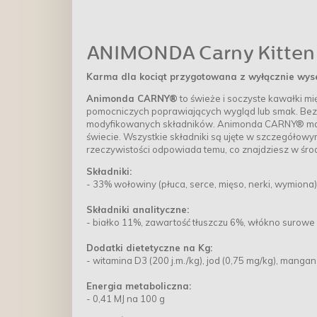
ANIMONDA Carny Kitten -
Karma dla kociąt przygotowana z wyłącznie wyse
Animonda CARNY®
to świeże i soczyste kawałki mi
pomocniczych poprawiających wygląd lub smak. Bez 
modyfikowanych składników. Animonda CARNY® ma nat
świecie. Wszystkie składniki są ujęte w szczegółowym
rzeczywistości odpowiada temu, co znajdziesz w śro
Składniki:
- 33% wołowiny (płuca, serce, mięso, nerki, wymiona
Składniki analityczne:
- białko 11%, zawartość tłuszczu 6%, włókno surowe 0
Dodatki dietetyczne na Kg:
- witamina D3 (200 j.m./kg), jod (0,75 mg/kg), mangan
Energia metaboliczna:
- 0,41 MJ na 100 g