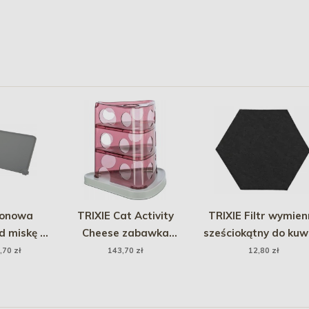
konowa
TRIXIE Cat Activity
TRIXIE Filtr wymien
d miskę -
Cheese zabawka
sześciokątny do kuw
a
edukacyjna dla kota 32 x
Maro
,70 zł
143,70 zł
12,80 zł
32 cm