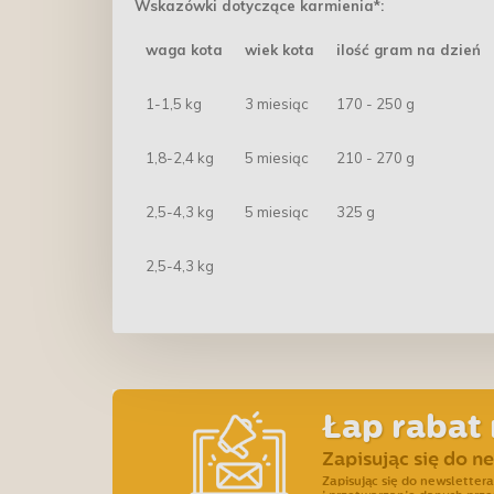
Wskazówki dotyczące karmienia*:
waga kota
wiek kota
ilość gram na dzień
1-1,5 kg
3 miesiąc
170 - 250 g
1,8-2,4 kg
5 miesiąc
210 - 270 g
2,5-4,3 kg
5 miesiąc
325 g
2,5-4,3 kg
Łap rabat 
Zapisując się do n
Zapisując się do newslette