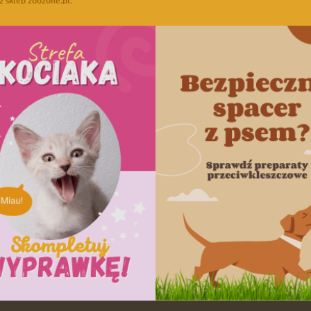
z sklep zoozone.pl.