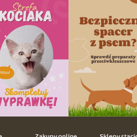
e
Zakupy online
Sklepy stac