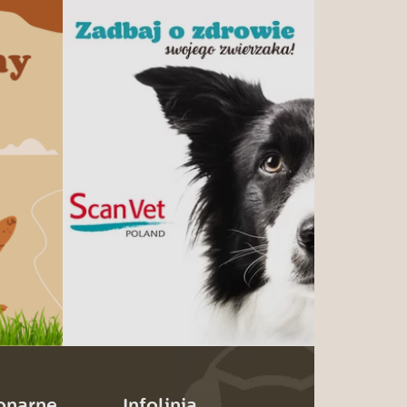
jonarne
Infolinia