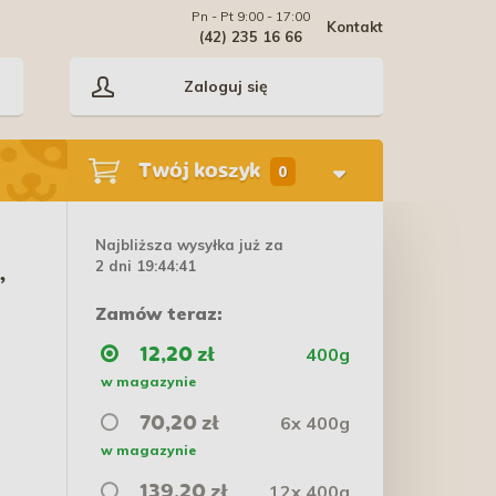
Pn - Pt 9:00 - 17:00
Kontakt
(42) 235 16 66
Zaloguj się
Twój koszyk
0
Najbliższa wysyłka już za
2 dni 19:44:40
,
Zamów teraz:
400g
12,20 zł
w magazynie
6x 400g
70,20 zł
w magazynie
12x 400g
139,20 zł