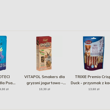
OTECI
VITAPOL Smakers dla
TRIXIE Premio Cris
dla Psa
gryzoni jogurtowo -
Duck - przysmak z ka
agnięcina
mniszkowy 2 szt.
100g
4,00 zł
10,30 zł
13,60 zł
ka)