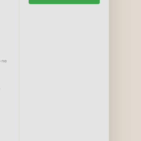
o na
.