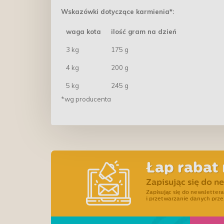
Wskazówki dotyczące karmienia*:
waga kota
ilość gram na dzień
3 kg
175 g
4 kg
200 g
5 kg
245 g
*wg producenta
Łap rabat 
Zapisując się do n
Zapisując się do newslette
i przetwarzanie danych prze