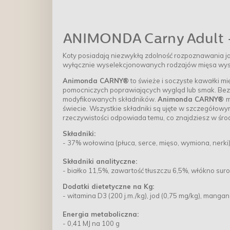
ANIMONDA Carny Adult - 
Koty posiadają niezwykłą zdolność rozpoznawania ja
wyłącznie wyselekcjonowanych rodzajów mięsa wysok
Animonda CARNY®
to świeże i soczyste kawałki mi
pomocniczych poprawiających wygląd lub smak. Bez 
modyfikowanych składników.
Animonda CARNY®
m
świecie. Wszystkie składniki są ujęte w szczegółowym
rzeczywistości odpowiada temu, co znajdziesz w śro
Składniki:
- 37% wołowina (płuca, serce, mięso, wymiona, nerki
Składniki analityczne:
- białko 11,5%, zawartość tłuszczu 6,5%, włókno sur
Dodatki dietetyczne na Kg:
- witamina D3 (200 j.m./kg), jod (0,75 mg/kg), mangan
Energia metaboliczna:
- 0,41 MJ na 100 g