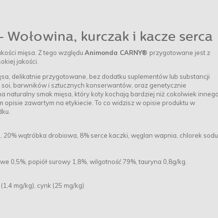
Wołowina, kurczak i kacze serca
kości mięsa. Z tego względu
Animonda CARNY®
przygotowane jest z
iej jakości.
ęsa, delikatnie przygotowane, bez dodatku suplementów lub substancji
soi, barwników i sztucznych konserwantów, oraz genetycznie
a naturalny smak mięsa, który koty kochają bardziej niż cokolwiek inneg
 opisie zawartym na etykiecie. To co widzisz w opisie produktu w
dku.
), 20% wątróbka drobiowa, 8% serce kaczki, węglan wapnia, chlorek sodu
owe 0,5%, popiół surowy 1,8%, wilgotność 79%, tauryna 0,8g/kg.
 (1,4 mg/kg), cynk (25 mg/kg)