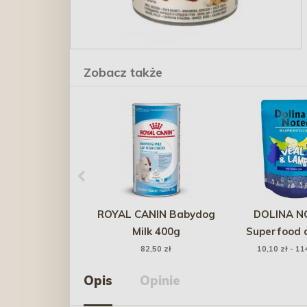
Zobacz także
ROYAL CANIN Babydog
DOLINA N
Milk 400g
Superfood 
Cielęcina i J
82,50 zł
10,10 zł - 11
(saszet
Opis
Opinie