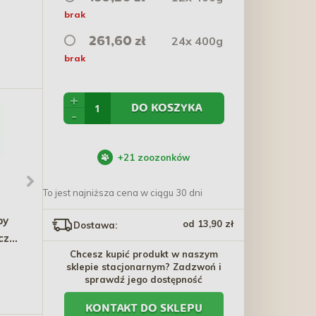
brak
24x 400g
261,60 zł
brak
+
DO KOSZYKA
-
+
21
zoozonków
To jest najniższa cena w ciągu 30 dni
py
PLATINUM Fit-Bits Detox
AMIPLAY Smycz Samba -
od 13,90 zł
Dostawa:
czką
150g
Różowa
Chcesz kupić produkt w naszym
34,50 zł
29,39 zł - 44,09 zł
sklepie stacjonarnym? Zadzwoń i
sprawdź jego dostępność
KONTAKT DO SKLEPU