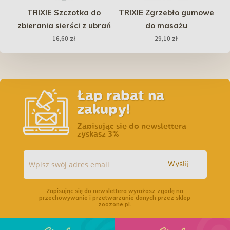
hy
TRIXIE Szczotka do
TRIXIE Zgrzebło gumowe
to
zbierania sierści z ubrań
do masażu
we
16,60 zł
29,10 zł
em
Łap rabat na
zakupy!
Zapisując się do newslettera
zyskasz 3%
Wyślij
Zapisując się do newslettera wyrażasz zgodę na
przechowywanie i przetwarzanie danych przez sklep
zoozone.pl.