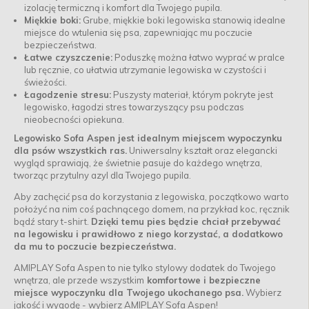
izolację termiczną i komfort dla Twojego pupila.
Miękkie boki:
Grube, miękkie boki legowiska stanowią idealne
miejsce do wtulenia się psa, zapewniając mu poczucie
bezpieczeństwa.
Łatwe czyszczenie:
Poduszkę można łatwo wyprać w pralce
lub ręcznie, co ułatwia utrzymanie legowiska w czystości i
świeżości.
Łagodzenie stresu:
Puszysty materiał, którym pokryte jest
legowisko, łagodzi stres towarzyszący psu podczas
nieobecności opiekuna.
Legowisko Sofa Aspen jest idealnym miejscem wypoczynku
dla psów wszystkich ras.
Uniwersalny kształt oraz elegancki
wygląd sprawiają, że świetnie pasuje do każdego wnętrza,
tworząc przytulny azyl dla Twojego pupila.
Aby zachęcić psa do korzystania z legowiska, początkowo warto
położyć na nim coś pachnącego domem, na przykład koc, ręcznik
bądź stary t-shirt.
Dzięki temu pies będzie chciał przebywać
na legowisku i prawidłowo z niego korzystać, a dodatkowo
da mu to poczucie bezpieczeństwa.
AMIPLAY Sofa Aspen to nie tylko stylowy dodatek do Twojego
wnętrza, ale przede wszystkim
komfortowe i bezpieczne
miejsce wypoczynku dla Twojego ukochanego psa.
Wybierz
jakość i wygodę - wybierz AMIPLAY Sofa Aspen!