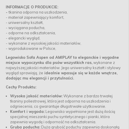
INFORMACJE O PRODUKCIE:
-
tkanina odporna na uszkodzenia,
- materiał zapewniający komfort,
- uniwersalny kształt,
- wyciągana poducha,
- odporne na odkształcenia,
- elegancki wygląd,
- wykonane z wysokiej jakości materiałów,
- wyprodukowane w Polsce,
Legowisko Sofa Aspen od AMIPLAY to eleganckie i wygodne
miejsce wypoczynku dla psów wszystkich ras,
wykonane z
najwyższej jakości materiałów. Jego uniwersalny kształt i stylowy
wygląd sprawiają, że
idealnie wpasuje się w każde wnętrze,
dodając mu elegancji i przytulności.
Cechy Produktu:
Wysoka jakość materiałów:
Wykonane z bardzo trwałej
tkaniny poliestrowej, która jest odporna na uszkodzenia i
odgniecenia, co gwarantuje długotrwałe użytkowanie.
Komfort i wygoda:
Legowisko wypełnione jest dużą ilością
specjalnej mieszanki puchu syntetycznego i pianki, która
zapewnia wygodę i odporność na odkształcenia.
Gruba poducha:
Duża grubość poduchy zapewnia doskonałą