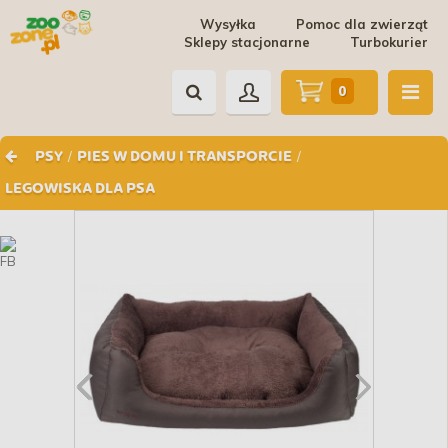
Wysyłka
Pomoc dla zwierząt
Sklepy stacjonarne
Turbokurier
0
/
/
PSY
PIES W DOMU I TRANSPORCIE
LEGOWISKA DLA PSA