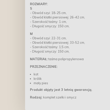
ROZMIARY:
S
- Obwód szyi: 18-25 cm,
- Obwód klatki piersiowej: 26-42 cm,
- Szerokość taśmy: 1 cm,
- Długość smyczy: 150 cm,
M
- Obwód szyi: 22-31 cm,
- Obwód klatki piersiowej: 33-52 cm,
- Szerokość taśmy: 1,5 cm,
- Długość smyczy: 150 cm,
MATERIAŁ:
taśma polipropylenowa
PRZEZNACZENIE:
kot
królik
mały pies
Produkt objęty jest 3 letnią gwarancją.
Rodzaj:
komplet szelki i smycz