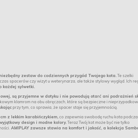
niezbędny zestaw do codziennych przygód Twojego kota.
Te szelki
zas spacerów czy wizyt u weterynarza, ale także stylowy wygląd. Ich re
każdej sylwetki.
owej, są przyjemne w dotyku i nie powodują otarć ani podrażnień sk
zaskowym klamrom na obu obręczach, które są bezpieczne i nieprzypadkow
skając
przy tym, co sprawia, że spacer staje się przyjemnością.
 cm z lekkim karabińczykiem,
co zapewnia swobodę ruchu kota podcza
wyjątkowy design i modne kolory.
Teraz Twój kot może być nie tylko
ności.
AMIPLAY zawsze stawia na komfort i jakość, a kolekcja Samb