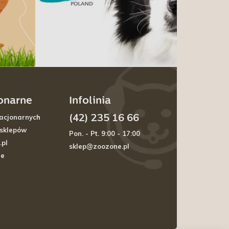
jonarne
Infolinia
(42) 235 16 66
acjonarnych
 sklepów
Pon. - Pt. 9:00 - 17:00
.pl
sklep@zoozone.pl
je