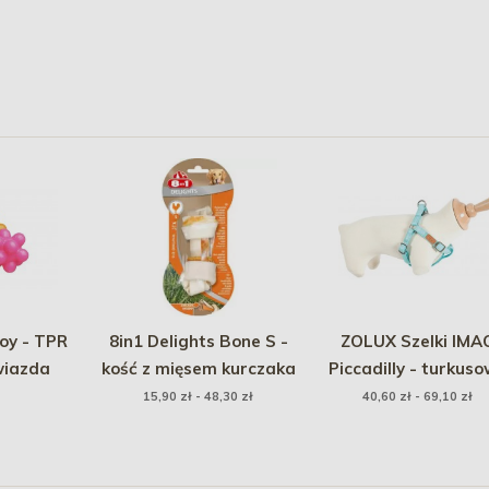
oy - TPR
8in1 Delights Bone S -
ZOLUX Szelki IMA
wiazda
kość z mięsem kurczaka
Piccadilly - turkus
15,90 zł - 48,30 zł
40,60 zł - 69,10 zł