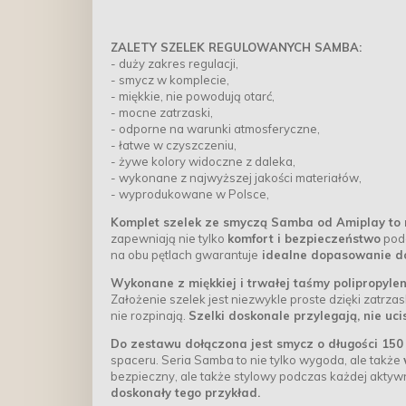
ZALETY SZELEK REGULOWANYCH SAMBA:
- duży zakres regulacji,
- smycz w komplecie,
- miękkie, nie powodują otarć,
- mocne zatrzaski,
- odporne na warunki atmosferyczne,
- łatwe w czyszczeniu,
- żywe kolory widoczne z daleka,
- wykonane z najwyższej jakości materiałów,
- wyprodukowane w Polsce,
Komplet szelek ze smyczą Samba od Amiplay to 
zapewniają nie tylko
komfort i bezpieczeństwo
podc
na obu pętlach gwarantuje
idealne dopasowanie do 
Wykonane z miękkiej i trwałej taśmy polipropylen
Założenie szelek jest niezwykle proste dzięki zatr
nie rozpinają.
Szelki doskonale przylegają, nie uci
Do zestawu dołączona jest smycz o długości 150
spaceru. Seria Samba to nie tylko wygoda, ale także
bezpieczny, ale także stylowy podczas każdej aktyw
doskonały tego przykład.