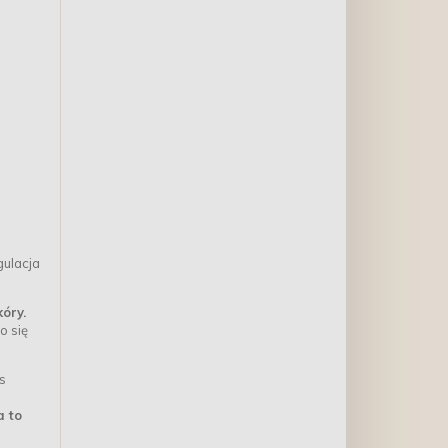
gulacja
óry.
o się
s
a to