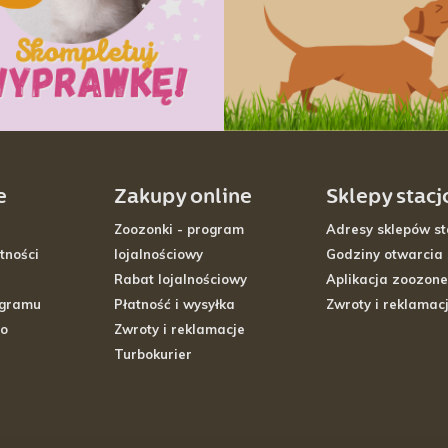
e
Zakupy online
Sklepy stac
Zoozonki - program
Adresy sklepów st
tności
lojalnościowy
Godziny otwarcia
Rabat lojalnościowy
Aplikacja zoozone
ogramu
Płatność i wysyłka
Zwroty i reklamac
go
Zwroty i reklamacje
Turbokurier