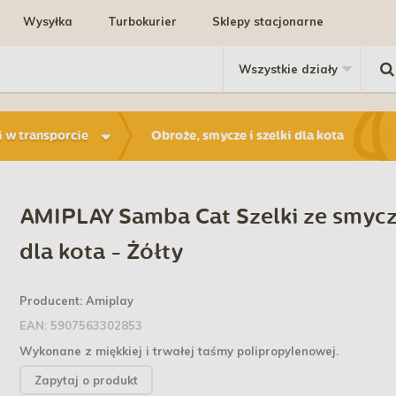
Wysyłka
Turbokurier
Sklepy stacjonarne
i w transporcie
Obroże, smycze i szelki dla kota
AMIPLAY Samba Cat Szelki ze smyc
dla kota - Żółty
Producent:
Amiplay
EAN:
5907563302853
Wykonane z miękkiej i trwałej taśmy polipropylenowej
.
Zapytaj o produkt