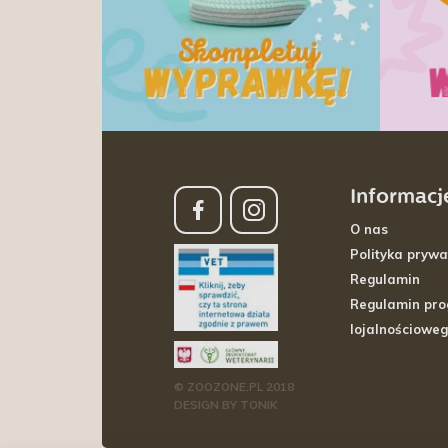
Informacj
O nas
Polityka prywa
Regulamin
Regulamin pr
lojalnościowe
© ZOOZONE.PL 2018
DESIGN BY TONIK