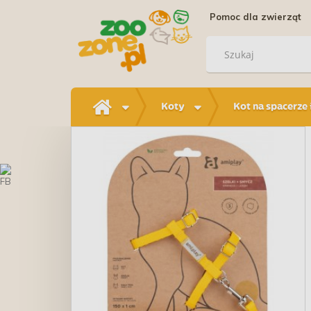
Pomoc dla zwierząt
Koty
Kot na spacerze 