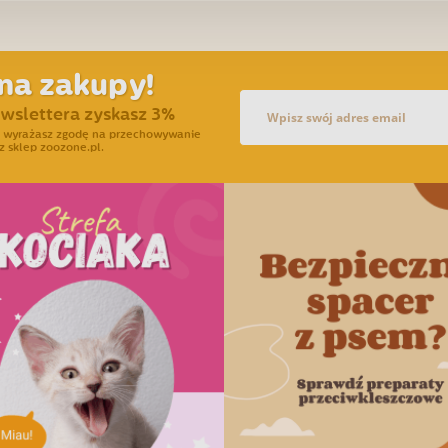
na zakupy!
ewslettera zyskasz 3%
ra wyrażasz zgodę na przechowywanie
z sklep zoozone.pl.