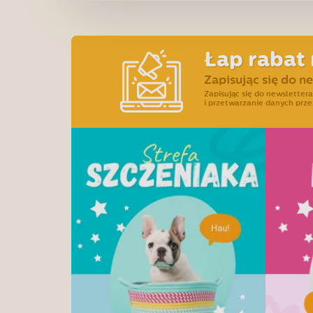
Łap rabat 
Zapisując się do n
Zapisując się do newslette
i przetwarzanie danych prze