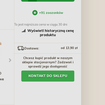
+
91
zoozonków
To jest najniższa cena w ciągu 30 dni
Wyświetl historyczną cenę
produktu
od 13,90 zł
Dostawa:
Chcesz kupić produkt w naszym
sklepie stacjonarnym? Zadzwoń i
sprawdź jego dostępność
O
TRIXIE Drapak narożny
TRIXIE WholenRoll
KONTAKT DO SKLEPU
owe
ze słupkiem dla kota 15 x
zabawka dla kota
50 x 15 cm - beżowy
30×7,5cm - purpurowa
103,10 zł
44,40 zł