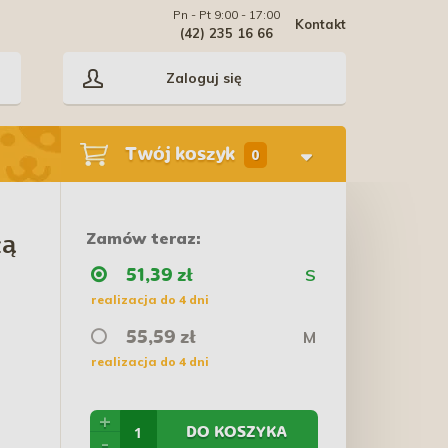
Pn - Pt 9:00 - 17:00
Kontakt
(42) 235 16 66
Zaloguj się
Twój koszyk
0
Zamów teraz:
zą
S
51,39 zł
realizacja do 4 dni
M
55,59 zł
realizacja do 4 dni
+
DO KOSZYKA
-