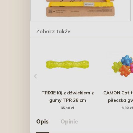
Zobacz także
TRIXIE Kij z dźwiękiem z
CAMON Cat t
gumy TPR 28 cm
piłeczka g
35,40 zł
3,90 zł
Opis
Opinie