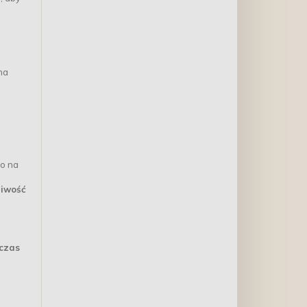
na
no na
liwość
dczas