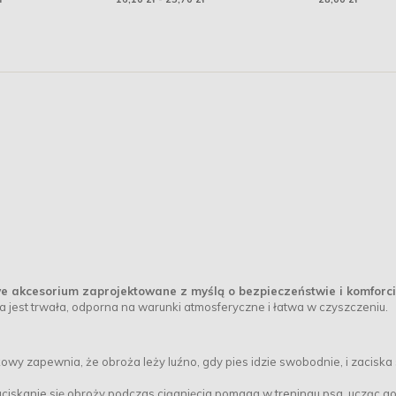
 akcesorium zaprojektowane z myślą o bezpieczeństwie i komforci
 jest trwała, odporna na warunki atmosferyczne i łatwa w czyszczeniu.
y zapewnia, że obroża leży luźno, gdy pies idzie swobodnie, i zaciska s
ciskanie się obroży podczas ciągnięcia pomaga w treningu psa, ucząc go