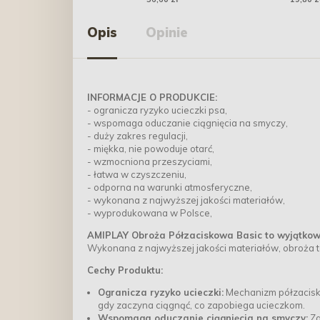
Opis
Opinie
INFORMACJE O PRODUKCIE:
- ogranicza ryzyko ucieczki psa,
- wspomaga oduczanie ciągnięcia na smyczy,
- duży zakres regulacji,
- miękka, nie powoduje otarć,
- wzmocniona przeszyciami,
- łatwa w czyszczeniu,
- odporna na warunki atmosferyczne,
- wykonana z najwyższej jakości materiałów,
- wyprodukowana w Polsce,
AMIPLAY Obroża Półzaciskowa Basic to wyjątkowe
Wykonana z najwyższej jakości materiałów, obroża ta
Cechy Produktu:
Ogranicza ryzyko ucieczki:
Mechanizm półzaciskow
gdy zaczyna ciągnąć, co zapobiega ucieczkom.
Wspomaga oduczanie ciągnięcia na smyczy:
Za