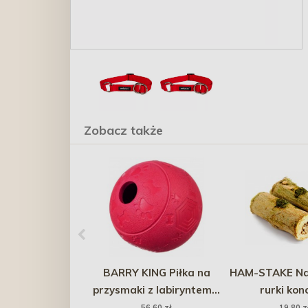
Zobacz także
BARRY KING Piłka na
HAM-STAKE Na
przysmaki z labiryntem L
rurki kon
(11cm)
56,60 zł
19,80 z