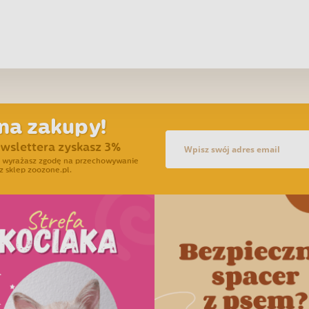
na zakupy!
ewslettera zyskasz 3%
ra wyrażasz zgodę na przechowywanie
z sklep zoozone.pl.