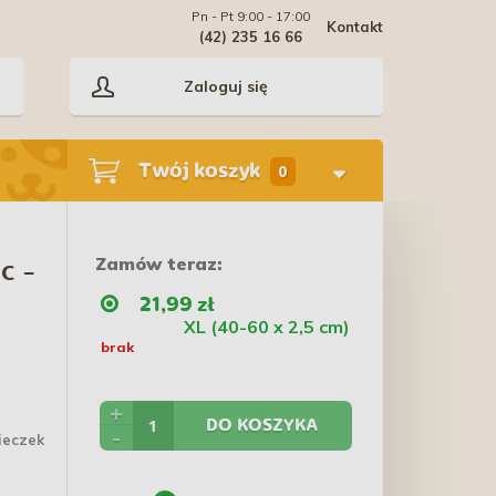
Pn - Pt 9:00 - 17:00
Kontakt
(42) 235 16 66
Zaloguj się
Twój koszyk
0
Zamów teraz:
c -
21,99 zł
XL (40-60 x 2,5 cm)
brak
+
DO KOSZYKA
-
ieczek