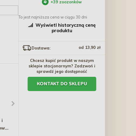
+
39
zoozonków
To jest najniższa cena w ciągu 30 dni
Wyświetl historyczną cenę
produktu
od 13,90 zł
Dostawa:
Chcesz kupić produkt w naszym
sklepie stacjonarnym? Zadzwoń i
sprawdź jego dostępność
KONTAKT DO SKLEPU
 i
BARRY KING Mały ring XS
BALTICA SMAKI
owe
dla szczeniąt 9,5cm -
REGIONÓW Kaczka z
różowy
gruszką 400g
9,10 zł
13,99 zł