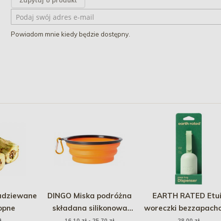
Zapytaj o produkt
Powiadom mnie kiedy będzie dostępny.
dziewane
DINGO Miska podróżna
EARTH RATED Etui
opne
składana silikonowa
woreczki bezzapach
Vasco
15 szt.
ł
16,10 zł - 25,70 zł
28,00 zł