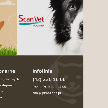
jonarne
Infolinia
(42) 235 16 66
acjonarnych
 sklepów
Pon. - Pt. 9:00 - 17:00
.pl
sklep@zoozone.pl
je