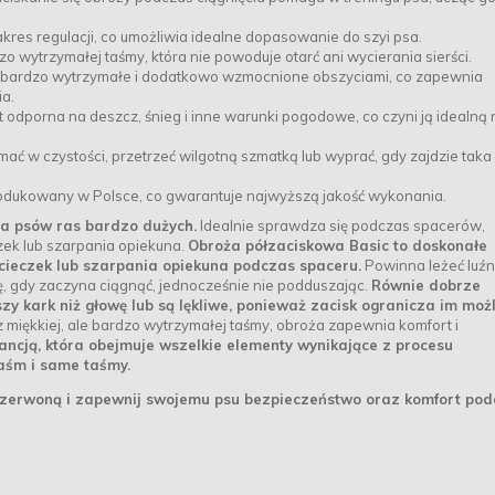
kres regulacji, co umożliwia idealne dopasowanie do szyi psa.
o wytrzymałej taśmy, która nie powoduje otarć ani wycierania sierści.
 bardzo wytrzymałe i dodatkowo wzmocnione obszyciami, co zapewnia
a.
 odporna na deszcz, śnieg i inne warunki pogodowe, co czyni ją idealną 
ć w czystości, przetrzeć wilgotną szmatką lub wyprać, gdy zajdzie taka
rodukowany w Polsce, co gwarantuje najwyższą jakość wykonania.
la psów ras bardzo dużych.
Idealnie sprawdza się podczas spacerów,
zek lub szarpania opiekuna.
Obroża półzaciskowa Basic to doskonałe
ucieczek lub szarpania opiekuna podczas spaceru.
Powinna leżeć luź
ię, gdy zaczyna ciągnąć, jednocześnie nie podduszając.
Równie dobrze
zy kark niż głowę lub są lękliwe, ponieważ zacisk ogranicza im moż
iękkiej, ale bardzo wytrzymałej taśmy, obroża zapewnia komfort i
rancją, która obejmuje wszelkie elementy wynikające z procesu
taśm i same taśmy.
zerwoną i zapewnij swojemu psu bezpieczeństwo oraz komfort po