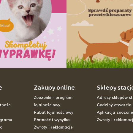
e
Zakupy online
Sklepy stac
Zoozonki - program
Adresy sklepów st
tności
lojalnościowy
Godziny otwarcia
Rabat lojalnościowy
Aplikacja zoozone
ogramu
Płatność i wysyłka
Zwroty i reklamac
go
Zwroty i reklamacje