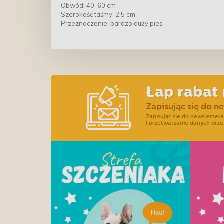
Obwód: 40-60 cm
Szerokość taśmy: 2,5 cm
Przeznaczenie: bardzo duży pies
Łap rabat 
Zapisując się do n
Zapisując się do newslette
i przetwarzanie danych prze