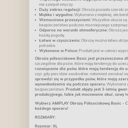
nie szarpał smyczy.
Duży zakres regulacji:
Obroża posiada szeroki za
Miękka i wygodna:
Wykonana z miękkiej, ale bardz
Wzmocniona przeszyciami:
Wszystkie okucia są
bezpieczeństwo podczas mocniejszego szarpnięci
Odporna na warunki atmosferyczne:
Obroża jest
każdą pogodę.
Łatwa w czyszczeniu:
Obrożę można łatwo utrzyma
potrzeba.
Wykonana w Polsce:
Produkt jest w całości wyp
Obroża półzaciskowa Basic jest przeznaczona d
szczególnie dla psów, które mają tendencję do uciec
rozwiązanie dla psów, które mają tendencję do 
szyi, gdy pies idzie swobodnie, natomiast zaciskać s
sprawdzi się w przypadku psów, które mają szers
wyswobodzenia się podczas spaceru.
Wykonana z m
bezpieczeństwo.
Produkt objęty jest 3-letnią gwa
produkcyjnego, takie jak mocowanie okuć, szwy 
Wybierz AMIPLAY Obrożę Półzaciskową Basic - C
każdego spaceru!
ROZMIARY:
Rozmiar: XL