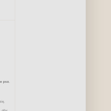
e psa.
ię,
, aby