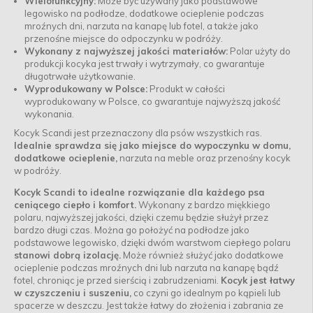
Wielofunkcyjny:
Może być używany jako podstawowe
legowisko na podłodze, dodatkowe ocieplenie podczas
mroźnych dni, narzuta na kanapę lub fotel, a także jako
przenośne miejsce do odpoczynku w podróży.
Wykonany z najwyższej jakości materiałów:
Polar użyty do
produkcji kocyka jest trwały i wytrzymały, co gwarantuje
długotrwałe użytkowanie.
Wyprodukowany w Polsce:
Produkt w całości
wyprodukowany w Polsce, co gwarantuje najwyższą jakość
wykonania.
Kocyk Scandi jest przeznaczony dla psów wszystkich ras.
Idealnie sprawdza się jako miejsce do wypoczynku w domu,
dodatkowe ocieplenie,
narzuta na meble oraz przenośny kocyk
w podróży.
Kocyk Scandi to idealne rozwiązanie dla każdego psa
ceniącego ciepło i komfort.
Wykonany z bardzo miękkiego
polaru, najwyższej jakości, dzięki czemu będzie służył przez
bardzo długi czas. Można go położyć na podłodze jako
podstawowe legowisko, dzięki dwóm warstwom ciepłego polaru
stanowi dobrą izolację.
Może również służyć jako dodatkowe
ocieplenie podczas mroźnych dni lub narzuta na kanapę bądź
fotel, chroniąc je przed sierścią i zabrudzeniami.
Kocyk jest łatwy
w czyszczeniu i suszeniu,
co czyni go idealnym po kąpieli lub
spacerze w deszczu. Jest także łatwy do złożenia i zabrania ze