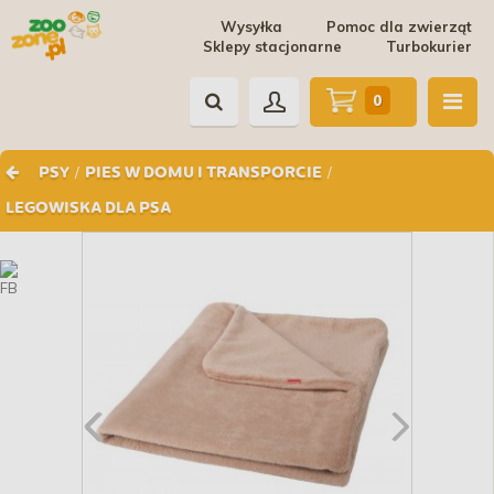
Wysyłka
Pomoc dla zwierząt
Sklepy stacjonarne
Turbokurier
0
/
/
PSY
PIES W DOMU I TRANSPORCIE
LEGOWISKA DLA PSA