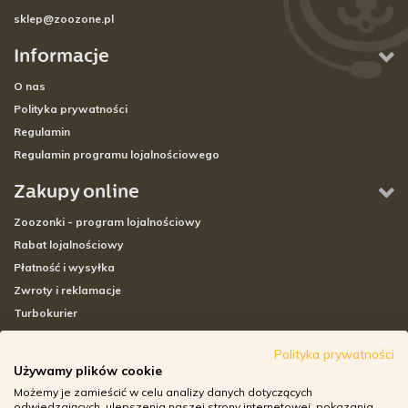
sklep@zoozone.pl
Informacje
O nas
Polityka prywatności
Regulamin
Regulamin programu lojalnościowego
Zakupy online
Zoozonki - program lojalnościowy
Rabat lojalnościowy
Płatność i wysyłka
Zwroty i reklamacje
Turbokurier
Sklepy stacjonarne
Polityka prywatności
Używamy plików cookie
Adresy sklepów stacjonarnych
Możemy je zamieścić w celu analizy danych dotyczących
Godziny otwarcia sklepów
odwiedzających, ulepszenia naszej strony internetowej, pokazania