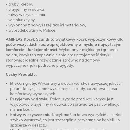
- gruby i ciepły,
- przyjemny w dotyku,
- łatwy w czyszczeniu,
- wielofunkcyjny,
- wykonany z najwyższej jakości materiałów,
- wyprodukowany w Polsce,
AMIPLAY Kocyk Scandi to wyjątkowy kocyk wypoczynkowy dla
psów wszystkich ras, zaprojektowany z myślą o najwyższym
komforcie i funkcjonalności.
Wykonany z miękkiego i grubego
polaru, kocyk ten zapewnia ciepło oraz przyjemność dotyku,
stanowiąc idealne rozwiązanie zarówno na domowy
wypoczynek, jak i podróżne przygody.
Cechy Produktu:
Miękki i gruby:
Wykonany z dwóch warstw najwyższej jakości
polaru, kocyk jest niezwykle miękki i ciepły, co zapewnia psu
komfortowy wypoczynek.
Przyjemny w dotyku:
Polar użyty do produkcji kocyka jest
wyjątkowo przyjemny w dotyku, co sprawia, że psy uwielbiają
na nim leżeć.
Łatwy w czyszczeniu:
Kocyk można łatwo wyczyścić z sierści i
szybko wysuszyć, co jest szczególnie przydatne po kąpieli lub
spacerze w deszczu.