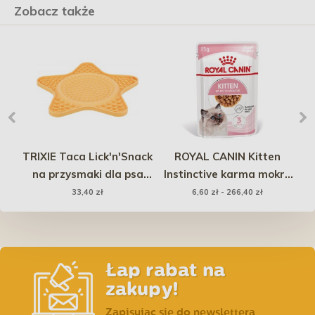
Zobacz także
TRIXIE Taca Lick'n'Snack
ROYAL CANIN Kitten
-
na przysmaki dla psa
Instinctive karma mokra
El
23,5 cm - żółta
w sosie dla kociąt do 12
33,40 zł
6,60 zł - 266,40 zł
miesiąca życia
Łap rabat na
zakupy!
Zapisując się do newslettera