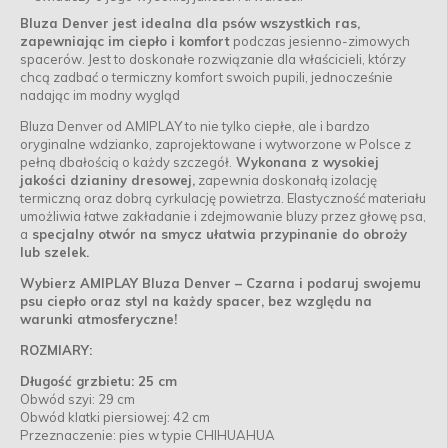
Bluza Denver jest idealna dla psów wszystkich ras,
zapewniając im ciepło i komfort
podczas jesienno-zimowych
spacerów. Jest to doskonałe rozwiązanie dla właścicieli, którzy
chcą zadbać o termiczny komfort swoich pupili, jednocześnie
nadając im modny wygląd
Bluza Denver od AMIPLAY to nie tylko ciepłe, ale i bardzo
oryginalne wdzianko, zaprojektowane i wytworzone w Polsce z
pełną dbałością o każdy szczegół.
Wykonana z wysokiej
jakości dzianiny dresowej,
zapewnia doskonałą izolację
termiczną oraz dobrą cyrkulację powietrza. Elastyczność materiału
umożliwia łatwe zakładanie i zdejmowanie bluzy przez głowę psa,
a
specjalny otwór na smycz ułatwia przypinanie do obroży
lub szelek.
Wybierz AMIPLAY Bluza Denver – Czarna i podaruj swojemu
psu ciepło oraz styl na każdy spacer, bez względu na
warunki atmosferyczne!
ROZMIARY:
Długość grzbietu: 25 cm
Obwód szyi: 29 cm
Obwód klatki piersiowej: 42 cm
Przeznaczenie: pies w typie CHIHUAHUA