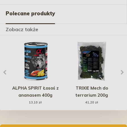
Polecane produkty
Zobacz także
ALPHA SPIRIT Łosoś z
TRIXIE Mech do
ek
ananasem 400g
terrarium 200g
tr
13,10 zł
41,20 zł