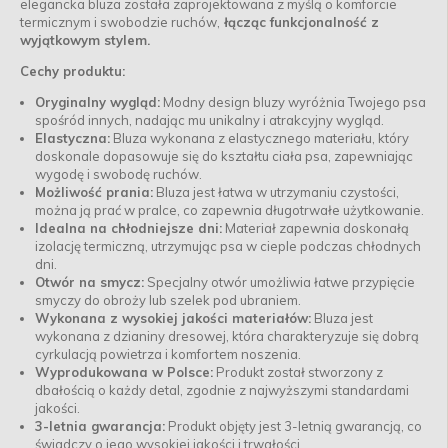
elegancka bluza została zaprojektowana z myślą o komforcie
termicznym i swobodzie ruchów,
łącząc funkcjonalność z
wyjątkowym stylem.
Cechy produktu:
Oryginalny wygląd:
Modny design bluzy wyróżnia Twojego psa
spośród innych, nadając mu unikalny i atrakcyjny wygląd.
Elastyczna:
Bluza wykonana z elastycznego materiału, który
doskonale dopasowuje się do kształtu ciała psa, zapewniając
wygodę i swobodę ruchów.
Możliwość prania:
Bluza jest łatwa w utrzymaniu czystości,
można ją prać w pralce, co zapewnia długotrwałe użytkowanie.
Idealna na chłodniejsze dni:
Materiał zapewnia doskonałą
izolację termiczną, utrzymując psa w cieple podczas chłodnych
dni.
Otwór na smycz:
Specjalny otwór umożliwia łatwe przypięcie
smyczy do obroży lub szelek pod ubraniem.
Wykonana z wysokiej jakości materiałów:
Bluza jest
wykonana z dzianiny dresowej, która charakteryzuje się dobrą
cyrkulacją powietrza i komfortem noszenia.
Wyprodukowana w Polsce:
Produkt został stworzony z
dbałością o każdy detal, zgodnie z najwyższymi standardami
jakości.
3-letnia gwarancja:
Produkt objęty jest 3-letnią gwarancją, co
świadczy o jego wysokiej jakości i trwałości.