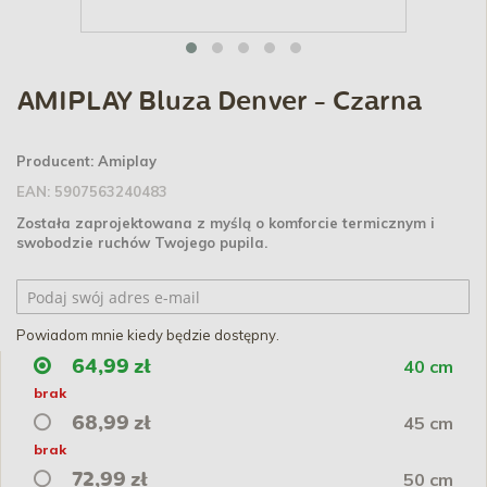
AMIPLAY Bluza Denver - Czarna
Producent:
Amiplay
EAN:
5907563240483
Została zaprojektowana z myślą o komforcie termicznym i
swobodzie ruchów Twojego pupila.
Powiadom mnie kiedy będzie dostępny.
40 cm
64,99 zł
brak
45 cm
68,99 zł
brak
50 cm
72,99 zł