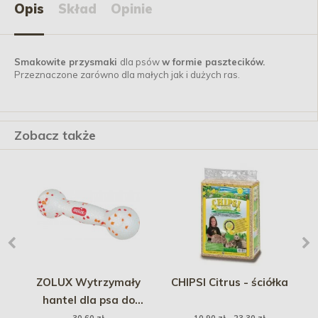
Opis
Skład
Opinie
Smakowite przysmaki
dla psów
w formie pasztecików.
Przeznaczone zarówno dla małych jak i dużych ras.
Zobacz także
m
ZOLUX Wytrzymały
CHIPSI Citrus - ściółka
 -
hantel dla psa do
aportowania ETPU 20