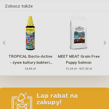
Zobacz także
TROPICAL Bacto-Active
MEET MEAT Grain Free
ny
- żywe kultury bakterii
Puppy Salmon
do akwarium
ob
14,90 zł
71,10 zł - 637,20 zł
słodkowodnego i
morskiego 30ml
Łap rabat na
zakupy!