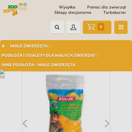
Wysyłka
Pomoc dla zwierząt
Sklepy stacjonarne
Turbokurier
0
/
MAŁE ZWIERZĘTA
/
PODŁOŻA I TOALETY DLA MAŁYCH ZWIERZĄT
INNE PODŁOŻA - MAŁE ZWIERZĘTA