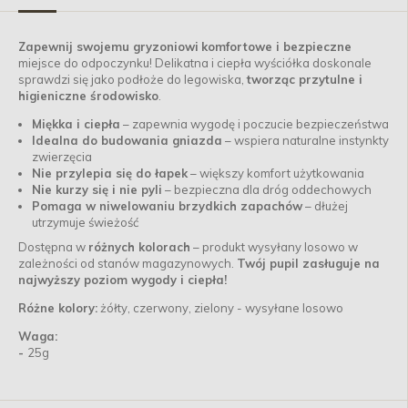
Zapewnij swojemu gryzoniowi
komfortowe i bezpieczne
miejsce do odpoczynku! Delikatna i ciepła wyściółka doskonale
sprawdzi się jako podłoże do legowiska,
tworząc przytulne i
higieniczne środowisko
.
Miękka i ciepła
– zapewnia wygodę i poczucie bezpieczeństwa
Idealna do budowania gniazda
– wspiera naturalne instynkty
zwierzęcia
Nie przylepia się do łapek
– większy komfort użytkowania
Nie kurzy się i nie pyli
– bezpieczna dla dróg oddechowych
Pomaga w niwelowaniu brzydkich zapachów
– dłużej
utrzymuje świeżość
Dostępna w
różnych kolorach
– produkt wysyłany losowo w
zależności od stanów magazynowych.
Twój pupil zasługuje na
najwyższy poziom wygody i ciepła!
Różne kolory:
żółty, czerwony, zielony - wysyłane losowo
Waga:
-
25g