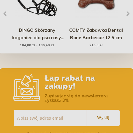
DINGO Skórzany
COMFY Zabawka Dental
kaganiec dla psa rasy:
Bone Barbecue 12,5 cm
Hy
Collie – nitowany
104,00 zł - 106,40 zł
21,50 zł
Łap rabat na
zakupy!
Zapisując się do newslettera
zyskasz 3%
Wyślij