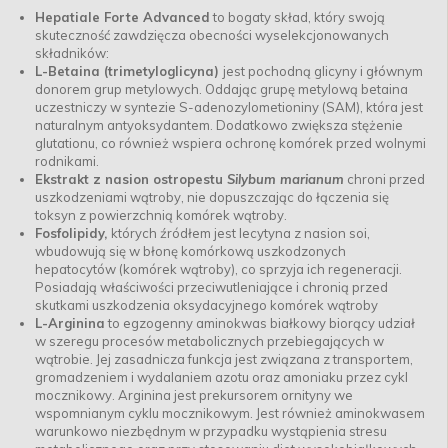
Hepatiale Forte Advanced
to bogaty skład, który swoją
skuteczność zawdzięcza obecności wyselekcjonowanych
składników:
L-Betaina (trimetyloglicyna)
jest pochodną glicyny i głównym
donorem grup metylowych. Oddając grupę metylową betaina
uczestniczy w syntezie S-adenozylometioniny (SAM), która jest
naturalnym antyoksydantem. Dodatkowo zwiększa stężenie
glutationu, co również wspiera ochronę komórek przed wolnymi
rodnikami.
Ekstrakt z nasion ostropestu
Silybum marianum
chroni przed
uszkodzeniami wątroby, nie dopuszczając do łączenia się
toksyn z powierzchnią komórek wątroby.
Fosfolipidy,
których źródłem jest lecytyna z nasion soi,
wbudowują się w błonę komórkową uszkodzonych
hepatocytów (komórek wątroby), co sprzyja ich regeneracji.
Posiadają właściwości przeciwutleniające i chronią przed
skutkami uszkodzenia oksydacyjnego komórek wątroby
L-Arginina
to egzogenny aminokwas białkowy biorący udział
w szeregu procesów metabolicznych przebiegających w
wątrobie. Jej zasadnicza funkcja jest związana z transportem,
gromadzeniem i wydalaniem azotu oraz amoniaku przez cykl
mocznikowy. Arginina jest prekursorem ornityny we
wspomnianym cyklu mocznikowym. Jest również aminokwasem
warunkowo niezbędnym w przypadku wystąpienia stresu