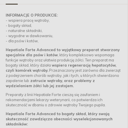
INFORMACJE O PRODUKCIE:
- wspiera pracę wątroby,
- bogaty skład,
- naturalne składniki,
- wygodne w dawkowaniu,
- dla psów i kotów,
Hepatiale Forte Advanced to wyjątkowy preparat stworzony
specjalnie dla psów i kotów
, który kompleksowo wspomaga
funkcje wątroby oraz ułatwia produkcję żółci. Ten preparat ma
bogaty skład, który działa
wspiera regenerację hepatocytów,
czyli komórek wątroby.
Przeznaczony jest zarówno dla zwierząt
z podejrzeniem chorób wątroby, jak i tych, u których stwierdzono
zapalenie lub
zatrucie wątroby, oraz problemy z
wydzielaniem żółci lub jej zastojem.
Preparaty z linii Hepatiale Forte cieszą się zaufaniem i
rekomendacjami lekarzy weterynarii, co potwierdza ich
skuteczność w dbaniu o zdrowie wątroby Twojego pupila.
Hepatiale Forte Advanced to bogaty skład, który swoją
skuteczność zawdzięcza obecności wyselekcjonowanych
składników: