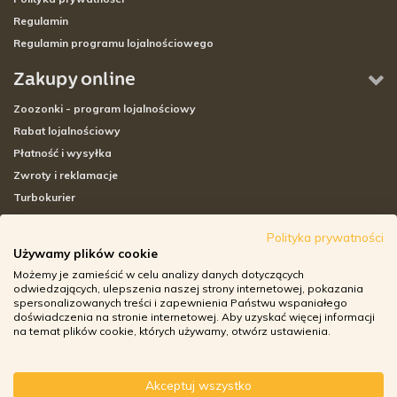
Regulamin
Regulamin programu lojalnościowego
Zakupy online
Zoozonki - program lojalnościowy
Rabat lojalnościowy
Płatność i wysyłka
Zwroty i reklamacje
Turbokurier
Sklepy stacjonarne
Polityka prywatności
Używamy plików cookie
Adresy sklepów stacjonarnych
Możemy je zamieścić w celu analizy danych dotyczących
Godziny otwarcia sklepów
odwiedzających, ulepszenia naszej strony internetowej, pokazania
spersonalizowanych treści i zapewnienia Państwu wspaniałego
Aplikacja zoozone.pl
doświadczenia na stronie internetowej. Aby uzyskać więcej informacji
Zwroty i reklamacje
na temat plików cookie, których używamy, otwórz ustawienia.
Akceptuj wszystko