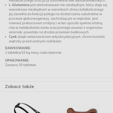
metabolicznego oraz przy stosowaniu diet wysokobiałkowych.
L-Glutamina
jest aminokwasem nie niezbędnym, który staje się
warunkowo niezbędnym w warunkach stresu katabolicznego.
Jej zasadnicza funkcja polega na dostarczaniu substratów w
procesie glukoneogenezy, zachodzącym w wątrobie. Jest
również prekursorem ornityny i w ten sposób spełnia istotną
rolę w metabolizmie azotu oraz pomaga usuwać z organizmu
amoniak, powstały na drodze przemian białkowych.
Cynk
dzięki właściwościom antyoksydacyjnym, chroni komórki
wątroby przed wolnymi rodnikami.
DAWKOWANIE:
1 tabletka/10 kg masy ciała dziennie
OPAKOWANIE:
Zawiera 30 tabletek.
Zobacz także